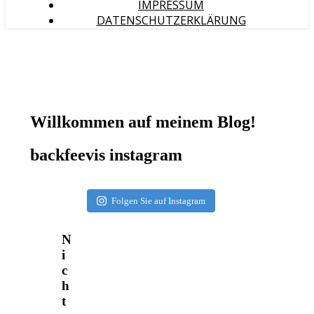
IMPRESSUM
DATENSCHUTZERKLÄRUNG
Willkommen auf meinem Blog!
backfeevis instagram
Folgen Sie auf Instagram
N
i
c
h
t